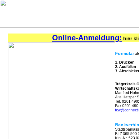
Online-Anmeldung:
hier kl
Formular
al
1. Drucken
2. Ausfüllen
3. Abschicke
Trägerkreis C
Wirtschaftsko
Manfred Hoh
Alte Hatzper 
Tel. 0201 49
Fax 0201 49
tcw@connect
Bankverbi
Stadtsparkas
BLZ 365 500 
Kto.-Nr. 523 